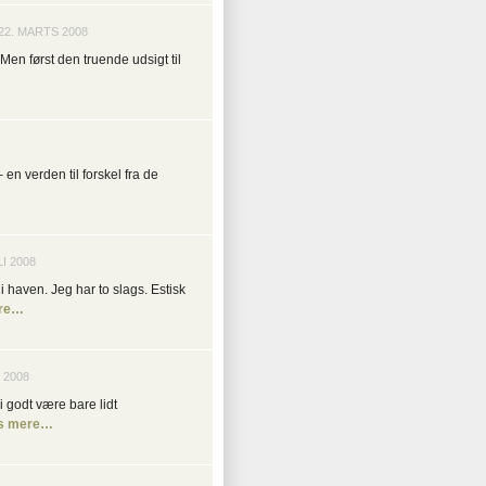
22. MARTS 2008
Men først den truende udsigt til
 en verden til forskel fra de
I 2008
 haven. Jeg har to slags. Estisk
re…
 2008
i godt være bare lidt
s mere…