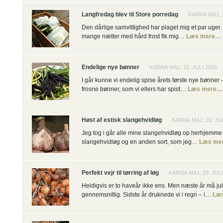
Langfredag blev til Store porredag
KARNA MAJ, 
Den dårlige samvittighed har plaget mig et par uger. 
mange nætter med hård frost fik mig…
Læs mere…
Endelige nye bønner
KARNA MAJ, 10. JULI 2008
I går kunne vi endelig spise årets første nye bønner –
frosne bønner, som vi ellers har spist…
Læs mere…
Høst af estisk slangehvidløg
KARNA MAJ, 20. JUL
Jeg tog i går alle mine slangehvidløg op herhjemme i
slangehvidløg og en anden sort, som jeg…
Læs me
Perfekt vejr til tørring af løg
KARNA MAJ, 29. JULI
Heldigvis er to haveår ikke ens. Men næste år må jul
gennemsnitlig. Sidste år druknede vi i regn – i…
Læ