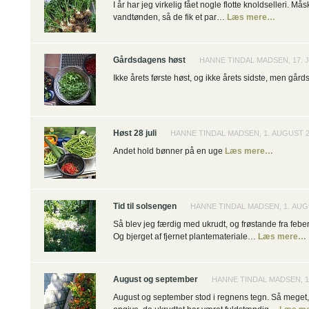
I år har jeg virkelig fået nogle flotte knoldselleri. Må
vandtønden, så de fik et par…
Læs mere…
Gårdsdagens høst
HANNE TINDAL MADSEN, 17. J
Ikke årets første høst, og ikke årets sidste, men går
Høst 28 juli
HANNE TINDAL MADSEN, 1. AUGUST 
Andet hold bønner på en uge
Læs mere…
Tid til solsengen
HANNE TINDAL MADSEN, 1. AUG
Så blev jeg færdig med ukrudt, og frøstande fra febe
Og bjerget af fjernet plantemateriale…
Læs mere…
August og september
HANNE TINDAL MADSEN, 1
August og september stod i regnens tegn. Så meget,