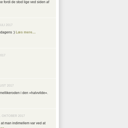
ske fordi de stod lige ved siden af
ULI 2017
dsdagens :)
Læs mere…
2017
UST 2017
rnellikeroden i den »halvvilde«.
. OKTOBER 2017
 at man indimellem var ved at