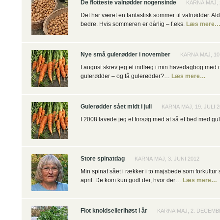
De flotteste valnødder nogensinde
KARNA MAJ, 
Det har været en fantastisk sommer til valnødder. Al
bedre. Hvis sommeren er dårlig – f.eks.
Læs mere
Nye små gulerødder i november
KARNA MAJ, 1
I august skrev jeg et indlæg i min havedagbog med 
gulerødder – og få gulerødder?…
Læs mere…
Gulerødder sået midt i juli
KARNA MAJ, 19. JULI 2
I 2008 lavede jeg et forsøg med at så et bed med g
Store spinatdag
KARNA MAJ, 3. JUNI 2012
Min spinat sået i rækker i to majsbede som forkultur s
april. De kom kun godt der, hvor der…
Læs mere…
Flot knoldsellerihøst i år
KARNA MAJ, 2. DECEMB