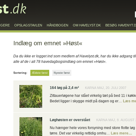
UGERE
OPSLAGSTAVLEN
HÅNDBOGEN
OM HAVELYST.DK
BESØG HAVENYT.
Indlæg om emnet »Høst«
Da du ikke er logget ind som medlem af Havelyst.dk, har du ikke adgang til
alle af de i alt 78 havedagbogsindlæg om emnet »Høst«.
Sortering:
Ældste først
Nyeste først
164 løg på 2,4 m²
KARNA MAJ, 20. JULI 2007
Zittauerløgene har stået virkelig tæt på bed 11 i køk
Bedet ligger i skygge midt på dagen og er…
Læs m
Løghøsten er overstået
KARNA MAJ, 8. AUGUST 
Nu hænger hele vores forsyning med store flotte løg
tørre. Det var virkelig rettidig omhu…
Læs mere…