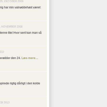
25. OKTOBER 2008
drig har min valnøddehøst været
…
0. NOVEMBER 2008
denne titel Hvor sent kan man så
010
ulerødder den 24.
Læs mere…
pirede rigtig dårligt i den kolde
ER 2013