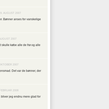
29. AUGUST 2007
er. Bønner anses for vanskelige
 AUGUST 2007
skulle købe alle de frø og alle
 OKTOBER 2007
aftensmad. Det var de bønner, der
 FEBRUAR 2008
å bliver jeg endnu mere glad for