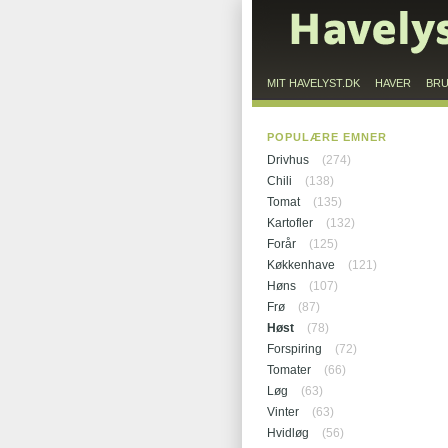
MIT HAVELYST.DK
HAVER
BR
POPULÆRE EMNER
Drivhus
(274)
Chili
(138)
Tomat
(135)
Kartofler
(132)
Forår
(125)
Køkkenhave
(121)
Høns
(107)
Frø
(87)
Høst
(78)
Forspiring
(72)
Tomater
(66)
Løg
(63)
Vinter
(63)
Hvidløg
(56)