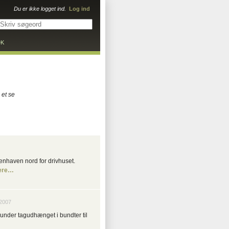
Du er ikke logget ind.
Log ind
DK
 et se
kenhaven nord for drivhuset.
ere…
2007
 under tagudhænget i bundter til