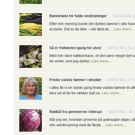
Bønnehøst for fulde omdrejninger
KARNA MAJ, 
Efter min mening burde der dyrkes bønner i alle hav
at dyrke. Det er de ikke – når først de…
Læs mere…
Så er frøhøsten igang for alvor
KARNA MAJ, 30.
Med min store køkkenhave, vil det være meget dyrt at 
de sorter, som jeg dyrker.
Læs mere…
Friske valske bønner i oktober
KARNA MAJ, 27.
I aftes fik vi en sidste gang friske valske bønner til 
blev ud af de tre rækker (ialt ca.
Læs mere…
Rødkål fra gemmerne i februar
KARNA MAJ, 24.
Når jeg ser, hvordan priserne på grønsager stiger, s
min selvforsyning med de fleste…
Læs mere…