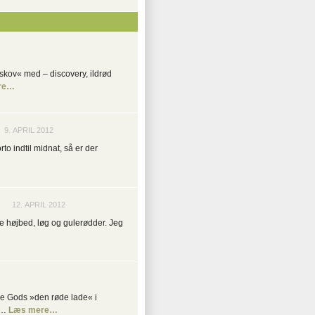
eskov« med – discovery, ildrød
re…
9. APRIL 2012
orto indtil midnat, så er der
12. APRIL 2012
ene højbed, løg og gulerødder. Jeg
e Gods »den røde lade« i
H…
Læs mere…