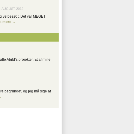
. AUGUST 2012
ig velbesøgt. Det var MEGET
s mere…
alle Abild’s projekter. Et af mine
re begrundet, og jeg må sige at
…