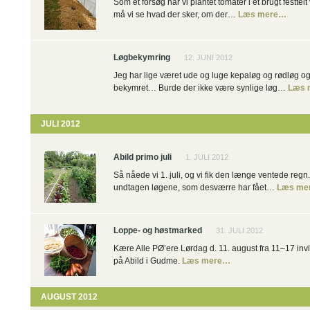
Som et forsøg har vi plantet tomater i et brugt festtelt
må vi se hvad der sker, om der…
Læs mere…
Løgbekymring
12. JUNI 2012
Jeg har lige været ude og luge kepaløg og rødløg og j
bekymret… Burde der ikke være synlige løg…
Læs 
JULI 2012
Abild primo juli
1. JULI 2012
Så nåede vi 1. juli, og vi fik den længe ventede regn
undtagen løgene, som desværre har fået…
Læs me
Loppe- og høstmarked
31. JULI 2012
Kære Alle PØ’ere Lørdag d. 11. august fra 11–17 invit
på Abild i Gudme.
Læs mere…
AUGUST 2012