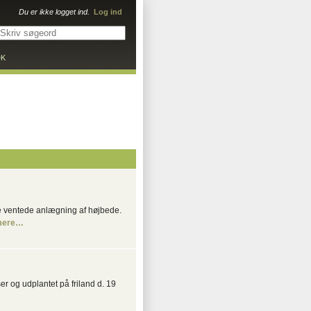
Du er ikke logget ind.
Log ind
DK
e ventede anlægning af højbede.
mere…
er og udplantet på friland d. 19