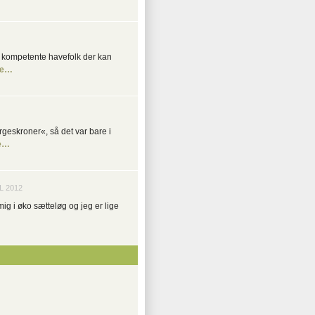
er kompetente havefolk der kan
re…
geskroner«, så det var bare i
e…
L 2012
g i øko sætteløg og jeg er lige