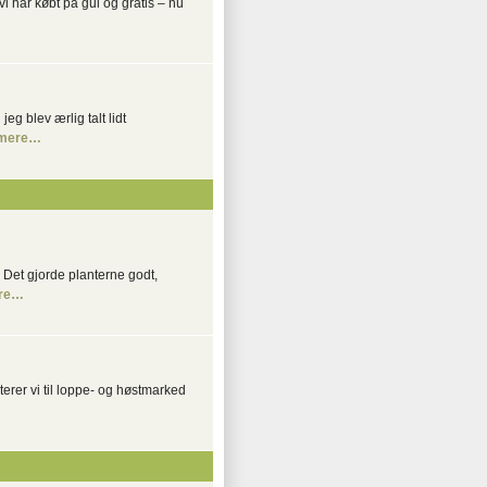
 vi har købt på gul og gratis – nu
eg blev ærlig talt lidt
mere…
. Det gjorde planterne godt,
re…
erer vi til loppe- og høstmarked