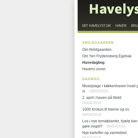
MIT HAVELYST.DK
HAVER
BR
ABILDGAARDEN
Om Abildgaarden
Om Yen Frydensberg Egebak
Havedagbog
Havens zoner
DAGBOG
Museplage i køkkenhaven hvad 
vi
19/05/2016
2. april i haven på Abild
06/04/2016
1000 Krokus til bierne og os
06/04/2016
Lus i nye tomatplanter, hjælp kan
gøre noget?
09/03/2016
Nye kartofler og varmebed