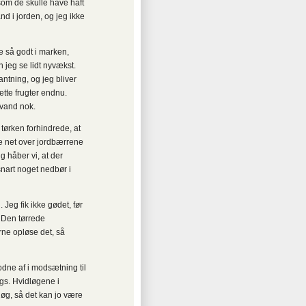
som de skulle have haft
and i jorden, og jeg ikke
e så godt i marken,
jeg se lidt nyvækst.
ntning, og jeg bliver
ætte frugter endnu.
 vand nok.
tørken forhindrede, at
e net over jordbærrene
g håber vi, at der
nart noget nedbør i
 Jeg fik ikke gødet, før
. Den tørrede
rne opløse det, så
dne af i modsætning til
gs. Hvidløgene i
øg, så det kan jo være