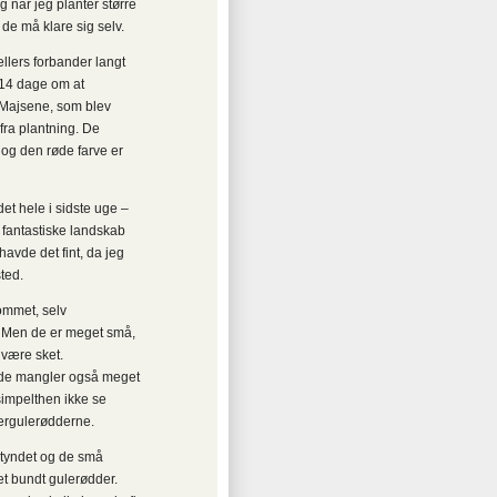
g når jeg planter større
og de må klare sig selv.
ellers forbander langt
 14 dage om at
 Majsene, som blev
fra plantning. De
og den røde farve er
det hele i sidste uge –
 fantastiske landskab
avde det fint, da jeg
ted.
kommet, selv
j. Men de er meget små,
 være sket.
n de mangler også meget
simpelthen ikke se
tergulerødderne.
 tyndet og de små
 et bundt gulerødder.