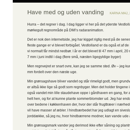
Have med og uden vanding
KARNA MAJ
,
Hurra – det regner i dag. I dag ligger vi her på det yderste Vestlo
mørkegult regnområde på DMI’s radaranimation.
Det er nok den internetside, jeg har kigget rigtig mest på de sen
fleste gange er vi blevet forbigået. Vestlolland er da også et af d
vi normalt får mindst nedbør. I år er det blevet til 47 mm i april, 2
7 mm i juni indtil i dag (flere små, næsten ligegyldige byger)
Men regnvejret er snart ovre, kan jeg se samme sted. Øv – jeg k
mm fordelt over den næste uge.
Min grønsagshave bliver vandet og står rimeligt godt, men grun
er altså ikke lige så godt som regnbyger. Men det holder tingene i
også vandet min lille staudehave oppe i gårdhaven en gang, for a
helt hen, og for at kunne plante sommerblomster ud. Jeg har endd
over bedene i køkkenhaven der, hvor der står frugttræer i nærhe
vil have masser af æbler. I hindbærbedet har jeg udlagt en sivesl
jorddække, så jeg nu, hvor hindbærrene modner, kan vande ude a
Min grønsagsmark vander jeg derimod ikke efter såning og plantni