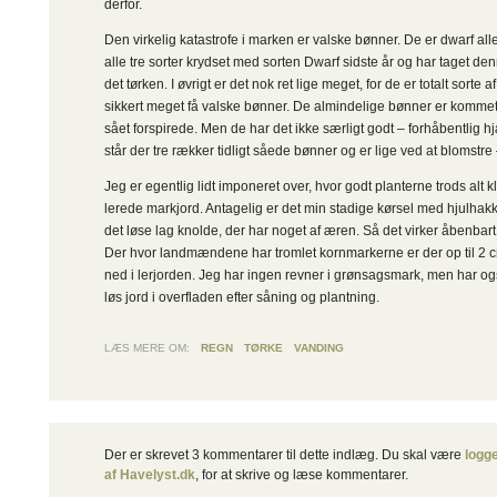
derfor.
Den virkelig katastrofe i marken er valske bønner. De er dwarf a
alle tre sorter krydset med sorten Dwarf sidste år og har taget den
det tørken. I øvrigt er det nok ret lige meget, for de er totalt sorte af
sikkert meget få valske bønner. De almindelige bønner er kommet 
sået forspirede. Men de har det ikke særligt godt – forhåbentlig h
står der tre rækker tidligt såede bønner og er lige ved at blomstre –
Jeg er egentlig lidt imponeret over, hvor godt planterne trods alt k
lerede markjord. Antagelig er det min stadige kørsel med hjulhakk
det løse lag knolde, der har noget af æren. Så det virker åbenbar
Der hvor landmændene har tromlet kornmarkerne er der op til 2 c
ned i lerjorden. Jeg har ingen revner i grønsagsmark, men har ogs
løs jord i overfladen efter såning og plantning.
LÆS MERE OM:
REGN
TØRKE
VANDING
Der er skrevet 3 kommentarer til dette indlæg. Du skal være
logge
af Havelyst.dk
, for at skrive og læse kommentarer.