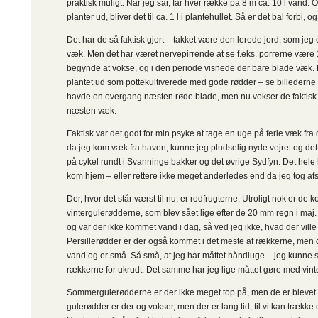
praktisk muligt. Når jeg sår, får hver række på 8 m ca. 10 l vand. O
planter ud, bliver det til ca. 1 l i plantehullet. Så er det bal forbi, 
Det har de så faktisk gjort – takket være den lerede jord, som jeg 
væk. Men det har været nervepirrende at se f.eks. porrerne være
begynde at vokse, og i den periode visnede der bare blade væk.
plantet ud som pottekultiverede med gode rødder – se billederne 
havde en overgang næsten røde blade, men nu vokser de faktisk 
næsten væk.
Faktisk var det godt for min psyke at tage en uge på ferie væk fra 
da jeg kom væk fra haven, kunne jeg pludselig nyde vejret og det
på cykel rundt i Svanninge bakker og det øvrige Sydfyn. Det hele h
kom hjem – eller rettere ikke meget anderledes end da jeg tog afs
Der, hvor det står værst til nu, er rodfrugterne. Utroligt nok er de 
vintergulerødderne, som blev sået lige efter de 20 mm regn i ma
og var der ikke kommet vand i dag, så ved jeg ikke, hvad der ville
Persillerødder er der også kommet i det meste af rækkerne, me
vand og er små. Så små, at jeg har måttet håndluge – jeg kunne 
rækkerne for ukrudt. Det samme har jeg lige måttet gøre med vin
Sommergulerødderne er der ikke meget top på, men de er blevet
gulerødder er der og vokser, men der er lang tid, til vi kan trække