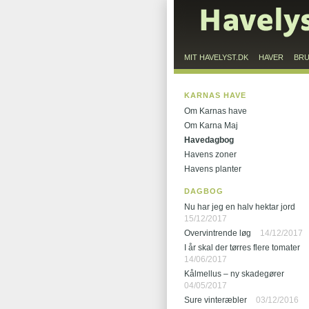
MIT HAVELYST.DK
HAVER
BR
KARNAS HAVE
Om Karnas have
Om Karna Maj
Havedagbog
Havens zoner
Havens planter
DAGBOG
Nu har jeg en halv hektar jord
15/12/2017
Overvintrende løg
14/12/2017
I år skal der tørres flere tomater
14/06/2017
Kålmellus – ny skadegører
04/05/2017
Sure vinteræbler
03/12/2016