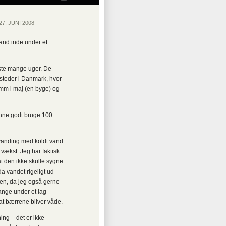
 27. JUNI 2008
lland inde under et
este mange uger. De
e steder i Danmark, hvor
0 mm i maj (en byge) og
unne godt bruge 100
dvanding med koldt vand
 vækst. Jeg har faktisk
t den ikke skulle sygne
a vandet rigeligt ud
den, da jeg også gerne
ange under et lag
t bærrene bliver våde.
ng – det er ikke