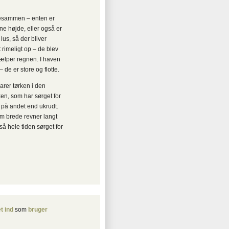
llesammen – enten er
ne højde, eller også er
 lus, så der bliver
rimeligt op – de blev
jælper regnen. I haven
 de er store og flotte.
larer tørken i den
en, som har sørget for
t på andet end ukrudt.
m brede revner langt
å hele tiden sørget for
t ind
som
bruger