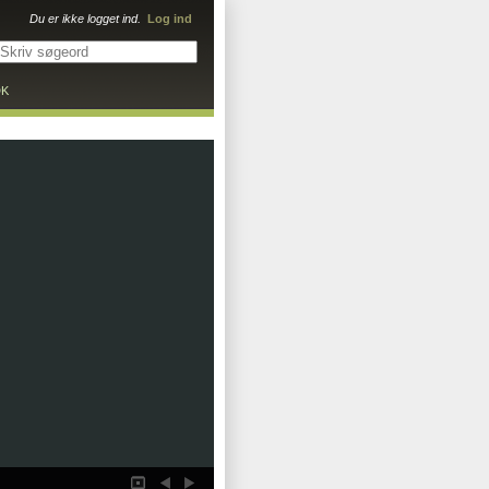
Du er ikke logget ind.
Log ind
DK