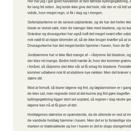
Her har jeg i går givet halvdelen af den tørrede kyllingegødning, 
for lang tid siden. Jeg turde ikke give det hele, når der er så lidt v
vidste, hvor meget regn, vi fik i dag og i morgen.
Selleriplanterne er de senest udplantede, og de har det heller ikk
blade er visnet væk, men de hænger ikke med bladene, og nu kan 
Græskar og drueagurker har også haft det meget svært efter udpla
nok nødt til at nippe blomster af, så de ikke bruger kræfter på at s
Drueagurkerne har det meget bedre hjemme i haven, hvor de får
Jordbærrene har vi ikke fået mange af – rådyrene åd bladene, og 
der blev ret mange. Bedre held næste år, hvor der kommer grønn
i foråret, så rådyrene slet ikke når at få smag for bladene. Foreløbi
kommer udløbere nok til at etablere nye rækker. Men det kræver s
større stil.
Mod al fornuft, så klarer løgene sig fint, og løgdannelsen er i gang.
de blev sat, men regnede med at det kunne jeg fint gøre bagefter
kyllingegødning ligger stort set uopløst, så regnen i dag skulle ge
løgene kan nå at få gavn af det.
Hvidløgenes størrelse er spændende, da de allerede er ved at mo
de vandede hvidløg hjemme i haven. Men det er to forskellige sla
marken er blødnakkede og her i haven er det to slags slangehvidl