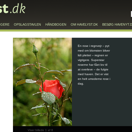
UGERE
OPSLAGSTAVLEN
HÅNDBOGEN
OM HAVELYST.DK
BESØG HAVENYT.
En rose i regnvejr – pyt
med om blomsten bliver
lidt plettet – regnen er
vigtigere. Superstar
roserne har fået lov til
at overleve – de fulgte
med haven. Det er vist
en helt umoderne rose i
dag.
Viser billede 1 af 8