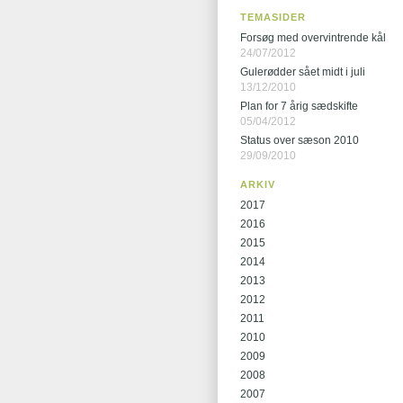
TEMASIDER
Forsøg med overvintrende kål
24/07/2012
Gulerødder sået midt i juli
13/12/2010
Plan for 7 årig sædskifte
05/04/2012
Status over sæson 2010
29/09/2010
ARKIV
2017
2016
2015
2014
2013
2012
2011
2010
2009
2008
2007