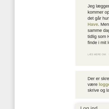
Jeg lægger
kommer op,
det går hur
Have
. Men
samme dag.
tidlig som 
finde i mit
LÆS MERE OM:
Der er skre
være
logg
skrive og 
Log ind