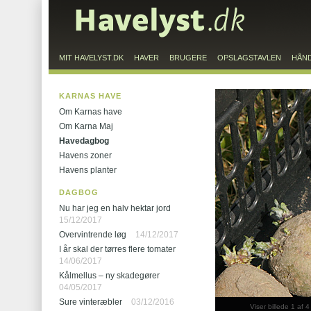
MIT HAVELYST.DK
HAVER
BRUGERE
OPSLAGSTAVLEN
HÅN
KARNAS HAVE
Om Karnas have
Om Karna Maj
Havedagbog
Havens zoner
Havens planter
DAGBOG
Nu har jeg en halv hektar jord
15/12/2017
Overvintrende løg
14/12/2017
I år skal der tørres flere tomater
14/06/2017
Kålmellus – ny skadegører
04/05/2017
Sure vinteræbler
03/12/2016
Viser billede 1 af 4