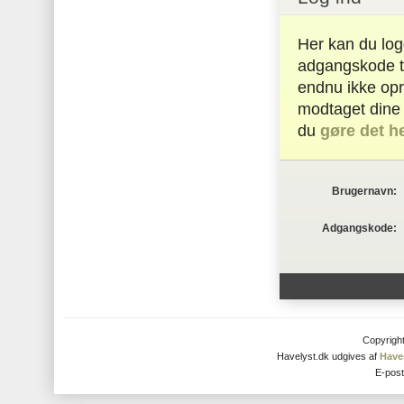
Her kan du log
adgangskode ti
endnu ikke opr
modtaget dine
du
gøre det h
Brugernavn:
Adgangskode:
Copyrigh
Havelyst.dk udgives af
Have
E-pos