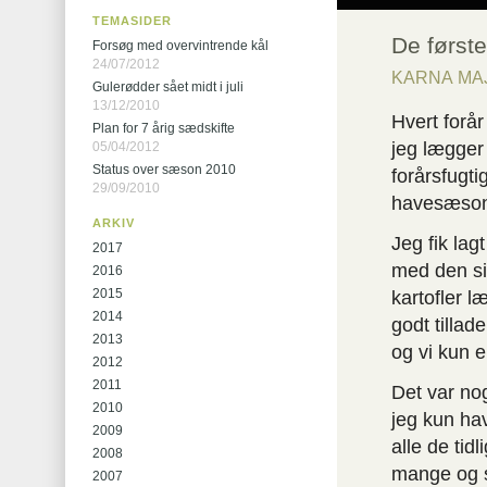
TEMASIDER
De første
Forsøg med overvintrende kål
24/07/2012
KARNA MA
Gulerødder sået midt i juli
13/12/2010
Hvert forå
Plan for 7 årig sædskifte
jeg lægger 
05/04/2012
Status over sæson 2010
forårsfugti
29/09/2010
havesæson 
ARKIV
Jeg fik lag
2017
med den si
2016
2015
kartofler l
2014
godt tillad
2013
og vi kun e
2012
2011
Det var nog
2010
jeg kun ha
2009
alle de tidl
2008
mange og st
2007