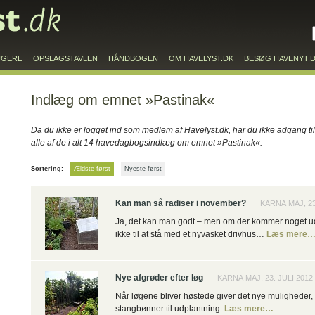
UGERE
OPSLAGSTAVLEN
HÅNDBOGEN
OM HAVELYST.DK
BESØG HAVENYT.
Indlæg om emnet »Pastinak«
Da du ikke er logget ind som medlem af Havelyst.dk, har du ikke adgang til
alle af de i alt 14 havedagbogsindlæg om emnet »Pastinak«.
Sortering:
Ældste først
Nyeste først
Kan man så radiser i november?
KARNA MAJ, 2
Ja, det kan man godt – men om der kommer noget ud a
ikke til at stå med et nyvasket drivhus…
Læs mere
Nye afgrøder efter løg
KARNA MAJ, 23. JULI 2012
Når løgene bliver høstede giver det nye muligheder, o
stangbønner til udplantning.
Læs mere…