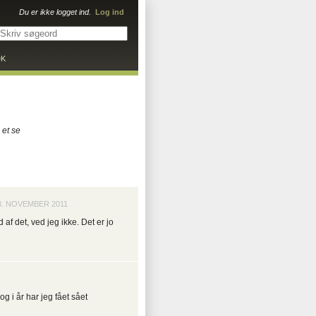
Du er ikke logget ind.
Log ind
DK
 et se
3. NOVEMBER 2011
f det, ved jeg ikke. Det er jo
…
g i år har jeg fået sået