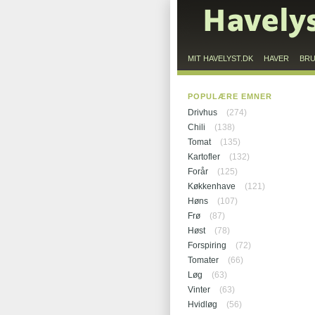
MIT HAVELYST.DK
HAVER
BR
POPULÆRE EMNER
Drivhus
(274)
Chili
(138)
Tomat
(135)
Kartofler
(132)
Forår
(125)
Køkkenhave
(121)
Høns
(107)
Frø
(87)
Høst
(78)
Forspiring
(72)
Tomater
(66)
Løg
(63)
Vinter
(63)
Hvidløg
(56)