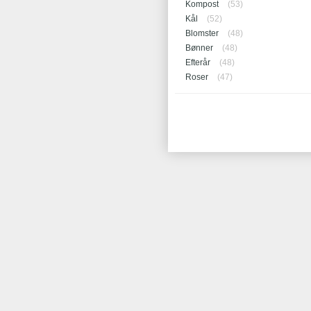
Kompost
(53)
Kål
(52)
Blomster
(48)
Bønner
(48)
Efterår
(48)
Roser
(47)