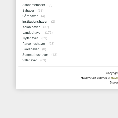
Altaner/terasser
(3)
Byhaver
(23)
Gårdhaver
(4)
Institutionshaver
(2)
Kolonihaver
(37)
Landbohaver
(171)
Nyttehaver
(39)
Parcelhushaver
(98)
Skolehaver
(0)
Sommerhushaver
(13)
Villahaver
(63)
Copyrigh
Havelyst.dk udgives af
Have
E-pos