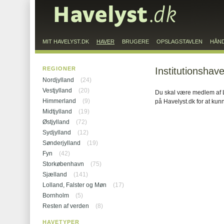
MIT HAVELYST.DK
HAVER
BRUGERE
OPSLAGSTAVLEN
HÅN
REGIONER
Institutionshave
Nordjylland
(24)
Vestjylland
(20)
Du skal være medlem af L
Himmerland
(9)
på Havelyst.dk for at kun
Midtjylland
(19)
Østjylland
(72)
Sydjylland
(12)
Sønderjylland
(19)
Fyn
(42)
Storkøbenhavn
(75)
Sjælland
(141)
Lolland, Falster og Møn
(17)
Bornholm
(5)
Resten af verden
(8)
HAVETYPER